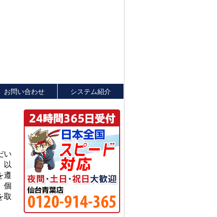
お問い合わせ
システム紹介
だい
、以
を遵
。個
を取