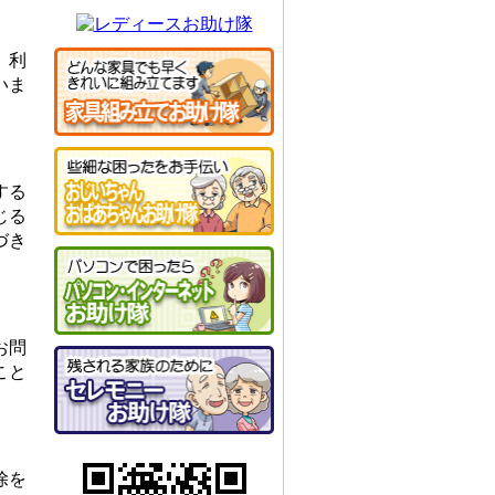
、利
いま
する
じる
づき
お問
こと
除を